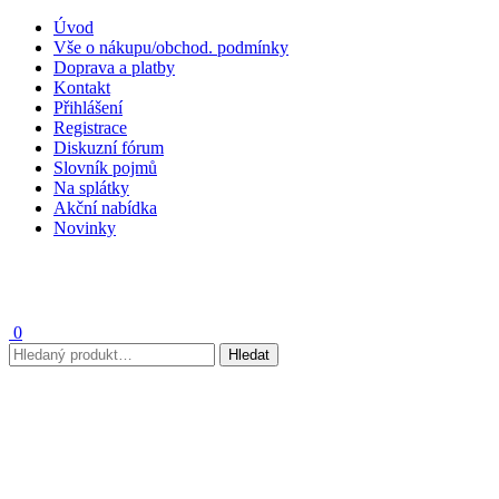
Úvod
Vše o nákupu/obchod. podmínky
Doprava a platby
Kontakt
Přihlášení
Registrace
Diskuzní fórum
Slovník pojmů
Na splátky
Akční nabídka
Novinky
0